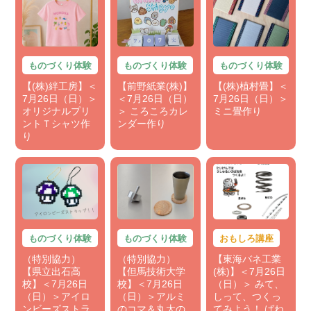
ものづくり体験
ものづくり体験
ものづくり体験
【(株)絆工房】＜
【前野紙業(株)】
【(株)植村畳】＜
7月26日（日）＞
＜7月26日（日）
7月26日（日）＞
オリジナルプリ
＞ ころころカレ
ミニ畳作り
ントＴシャツ作
ンダー作り
り
ものづくり体験
ものづくり体験
おもしろ講座
（特別協力）
（特別協力）
【東海バネ工業
【県立出石高
【但馬技術大学
(株)】＜7月26日
校】＜7月26日
校】＜7月26日
（日）＞ みて、
（日）＞アイロ
（日）＞アルミ
しって、つくっ
ンビーズストラ
のコマ＆丸太の
てみよう！ ばね