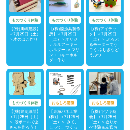
ものづくり体験
ものづくり体験
ものづくり体験
【(株)川嶋建設】
【(株)脇漁具製作
【(株)アイテッ
＜7月25日（土）
所】＜7月25日
ク】＜7月25日
＞木のはこ作り
（土）＞オリジ
（土）＞ ぶるぶ
ナルルアーキー
るモーターでう
ホルダー or マリ
ごく ふしぎなど
ンエコキーホル
うぶつ
ダー作り
ものづくり体験
おもしろ講座
おもしろ講座
【(株)豊岡紙器】
【東海バネ工業
【(株)キヅキ商
＜7月25日（土）
(株)】＜7月25日
会】＜7月25日
＞ 段ボールで玄
（土）＞ みて、
（土）＞ぬりか
さんを作ろう！
しって、つくっ
べ体験＆左官お