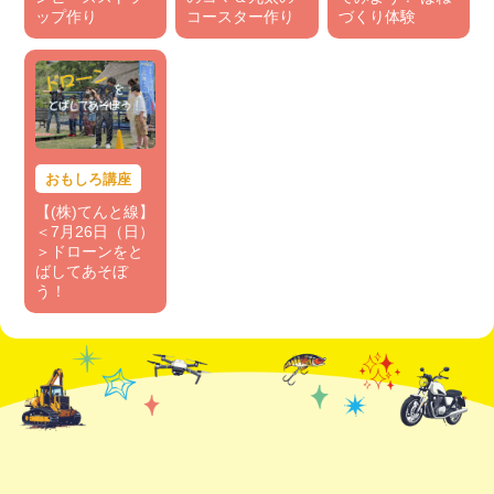
ップ作り
コースター作り
づくり体験
おもしろ講座
【(株)てんと線】
＜7月26日（日）
＞ドローンをと
ばしてあそぼ
う！